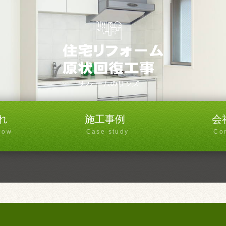
れ
施工事例
会
low
Case study
Co