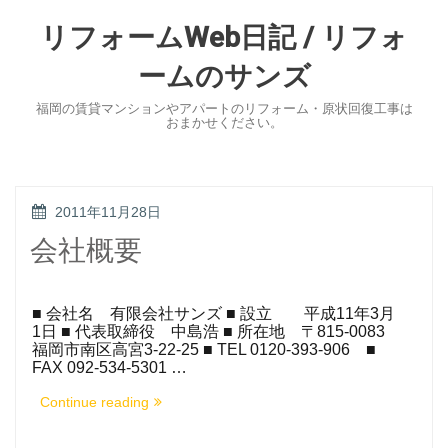
Skip
to
リフォームWeb日記 / リフォ
content
ームのサンズ
福岡の賃貸マンションやアパートのリフォーム・原状回復工事は
おまかせください。
POSTED
2011年11月28日
ON
会社概要
■ 会社名 有限会社サンズ ■ 設立 平成11年3月
1日 ■ 代表取締役 中島浩 ■ 所在地 〒815-0083
福岡市南区高宮3-22-25 ■ TEL 0120-393-906 ■
FAX 092-534-5301 …
“会
Continue reading
社
概
要”