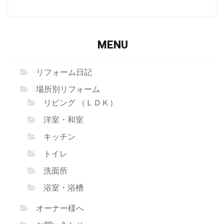
合
わ
せ
フ
ォ
ー
MENU
ム”
リフォーム日記
場所別リフォーム
リビング （ＬＤＫ）
洋室・和室
キッチン
トイレ
洗面所
浴室・浴槽
オーナー様へ