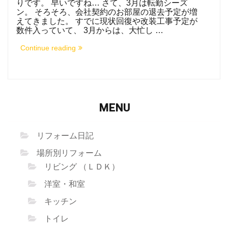
りです。 早いですね… さて、3月は転勤シーズ
ン。 そろそろ、会社契約のお部屋の退去予定が増
えてきました。 すでに現状回復や改装工事予定が
数件入っていて、 3月からは、大忙し …
“賃
Continue reading
貸
物
件
の
営
繕
工
MENU
事
（修
繕）
リフォーム日記
も
お
場所別リフォーム
受
け
リビング （ＬＤＫ）
し
て
洋室・和室
い
ま
キッチン
す！”
トイレ