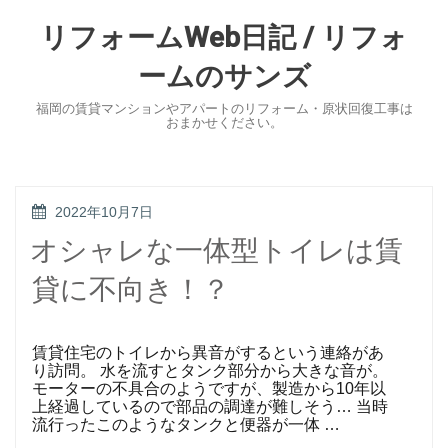
Skip
to
リフォームWeb日記 / リフォ
content
ームのサンズ
福岡の賃貸マンションやアパートのリフォーム・原状回復工事は
おまかせください。
POSTED
2022年10月7日
ON
オシャレな一体型トイレは賃
貸に不向き！？
賃貸住宅のトイレから異音がするという連絡があ
り訪問。 水を流すとタンク部分から大きな音が。
モーターの不具合のようですが、製造から10年以
上経過しているので部品の調達が難しそう… 当時
流行ったこのようなタンクと便器が一体 …