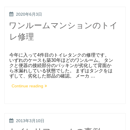
ク
ロ
ス
POSTED
2020年6月3日
で
ON
お
ワンルームマンションのトイ
部
屋
レ修理
を
イ
メ
ー
ジ
今年に入って4件目のトイレタンクの修理です。
チ
いずれのケースも築30年ほどのワンルーム。 タン
ェ
クと便器の接続部分のパッキンが劣化して背面か
ン
ら水漏れしている状態でした。 まずはタンクをは
ジ”
ずして、劣化した部品の確認。 メーカ …
“ワ
Continue reading
ン
ル
ー
ム
マ
ン
シ
POSTED
2013年3月10日
ョ
ON
ン