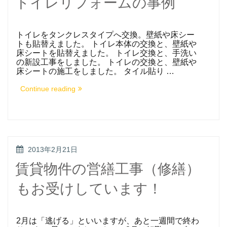
トイレリフォームの事例
の
ト
イ
レ
トイレをタンクレスタイプへ交換。壁紙や床シー
修
理”
トも貼替えました。 トイレ本体の交換と、壁紙や
床シートを貼替えました。 トイレ交換と、手洗い
の新設工事をしました。 トイレの交換と、壁紙や
床シートの施工をしました。 タイル貼り …
“ト
Continue reading
イ
レ
リ
フ
ォ
ー
ム
POSTED
2013年2月21日
の
ON
事
賃貸物件の営繕工事（修繕）
例”
もお受けしています！
2月は「逃げる」といいますが、あと一週間で終わ