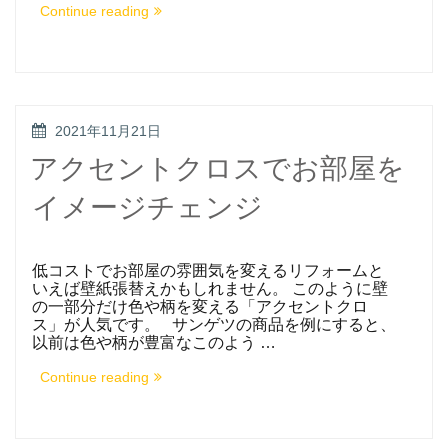
“オ
Continue reading
シ
ャ
レ
な
一
体
型
POSTED
2021年11月21日
ト
ON
イ
アクセントクロスでお部屋を
レ
は
イメージチェンジ
賃
貸
に
不
向
低コストでお部屋の雰囲気を変えるリフォームと
き！？”
いえば壁紙張替えかもしれません。 このように壁
の一部分だけ色や柄を変える「アクセントクロ
ス」が人気です。 サンゲツの商品を例にすると、
以前は色や柄が豊富なこのよう …
“ア
Continue reading
ク
セ
ン
ト