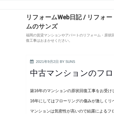
Skip
to
content
リフォームWeb日記 / リフォー
ムのサンズ
福岡の賃貸マンションやアパートのリフォーム・原状
復工事はおまかせください。
POSTED
2021年9月2日
BY
SUNS
ON
中古マンションのフロ
築16年のマンションの原状回復工事をお受け
16年にしてはフローリングの傷みが激しくリ
マンションは気密性が高いので結露によるフ