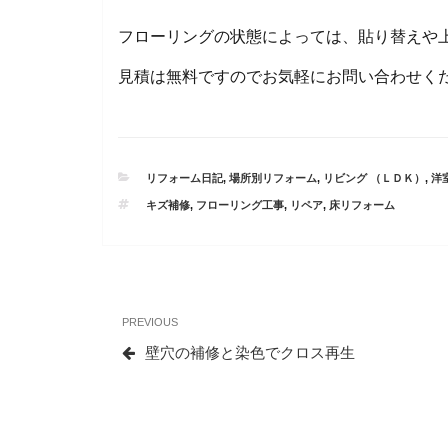
フローリングの状態によっては、貼り替えや
見積は無料ですのでお気軽にお問い合わせく
CATEGORIES
リフォーム日記
,
場所別リフォーム
,
リビング （ＬＤＫ）
,
洋
TAGS
キズ補修
,
フローリング工事
,
リペア
,
床リフォーム
投
Previous
PREVIOUS
稿
Post
壁穴の補修と染色でクロス再生
ナ
ビ