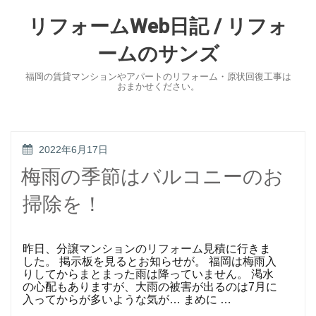
Skip
to
リフォームWeb日記 / リフォ
content
ームのサンズ
福岡の賃貸マンションやアパートのリフォーム・原状回復工事は
おまかせください。
POSTED
2022年6月17日
ON
梅雨の季節はバルコニーのお
掃除を！
昨日、分譲マンションのリフォーム見積に行きま
した。 掲示板を見るとお知らせが。 福岡は梅雨入
りしてからまとまった雨は降っていません。 渇水
の心配もありますが、大雨の被害が出るのは7月に
入ってからが多いような気が… まめに …