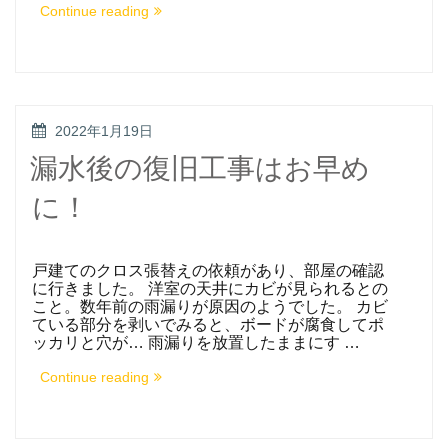
“梅
Continue reading
雨
の
季
節
は
バ
ル
POSTED
2022年1月19日
コ
ON
ニ
漏水後の復旧工事はお早め
ー
の
に！
お
掃
除
を！”
戸建てのクロス張替えの依頼があり、部屋の確認
に行きました。 洋室の天井にカビが見られるとの
こと。数年前の雨漏りが原因のようでした。 カビ
ている部分を剥いでみると、ボードが腐食してポ
ッカリと穴が… 雨漏りを放置したままにす …
“漏
Continue reading
水
後
の
復